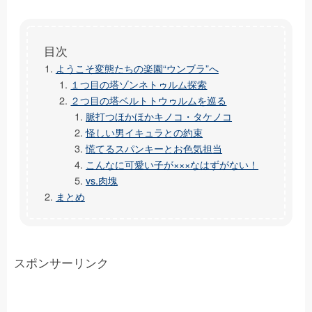
ようこそ変態たちの楽園“ウンブラ”へ
１つ目の塔ゾンネトゥルム探索
２つ目の塔ベルトトウゥルムを巡る
脈打つほかほかキノコ・タケノコ
怪しい男イキュラとの約束
慌てるスパンキーとお色気担当
こんなに可愛い子が×××なはずがない！
vs.肉塊
まとめ
スポンサーリンク